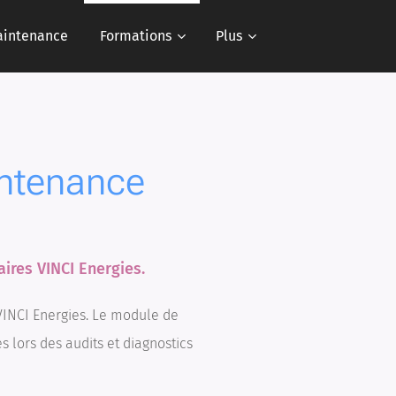
aintenance
Formations
Plus
ntenance
ires VINCI Energies.
VINCI Energies. Le module de
 lors des audits et diagnostics