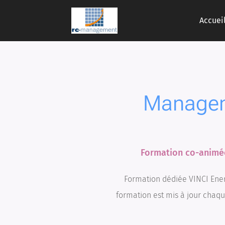
Accuei
Managem
Formation co-animée 
Formation dédiée VINCI Ener
formation est mis à jour chaqu